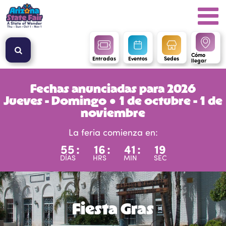
Cómo
Entradas
Eventos
Sedes
llegar
Fechas anunciadas para 2026
Jueves - Domingo ● 1 de octubre - 1 de
noviembre
La feria comienza en:
55
:
16
:
41
:
18
DÍAS
HRS
MIN
SEC
Fiesta Gras