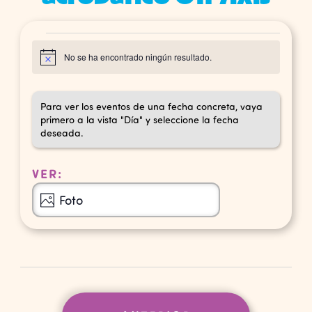
Eventos
No se ha encontrado ningún resultado.
Aviso
Para ver los eventos de una fecha concreta, vaya
primero a la vista "Día" y seleccione la fecha
deseada.
VER:
Navegación
Foto
de
vistas
de