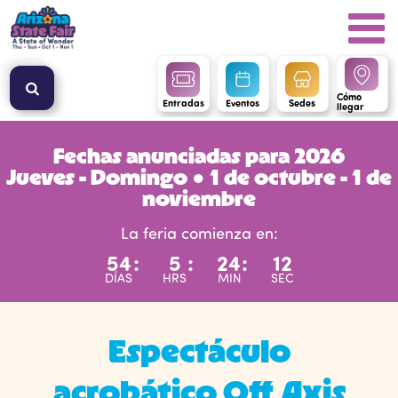
Cómo
Entradas
Eventos
Sedes
llegar
Fechas anunciadas para 2026
Jueves - Domingo ● 1 de octubre - 1 de
noviembre
La feria comienza en:
54
:
5
:
24
:
12
DÍAS
HRS
MIN
SEC
Espectáculo
acrobático Off Axis