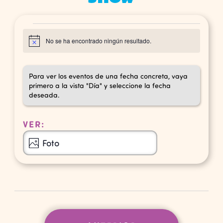
Eventos
No se ha encontrado ningún resultado.
Aviso
Para ver los eventos de una fecha concreta, vaya
primero a la vista "Día" y seleccione la fecha
deseada.
VER:
Navegación
Foto
de
vistas
de