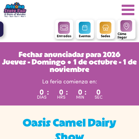
Cómo
Entradas
Eventos
Sedes
llegar
Fechas anunciadas para 2026
Jueves - Domingo ● 1 de octubre - 1 de
noviembre
La feria comienza en:
0
:
0
:
0
:
0
DÍAS
HRS
MIN
SEC
Oasis Camel Dairy
Show