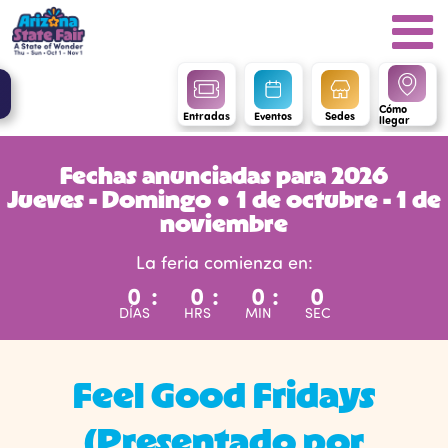
Cómo
Entradas
Eventos
Sedes
llegar
Fechas anunciadas para 2026
Jueves - Domingo ● 1 de octubre - 1 de
noviembre
La feria comienza en:
0
:
0
:
0
:
0
DÍAS
HRS
MIN
SEC
Feel Good Fridays
(Presentado por