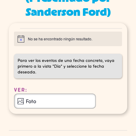
Sanderson Ford)
Eventos
No se ha encontrado ningún resultado.
Aviso
Para ver los eventos de una fecha concreta, vaya
primero a la vista "Día" y seleccione la fecha
deseada.
VER:
Navegación
Foto
de
vistas