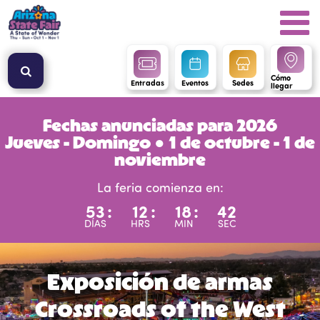
Cómo
Entradas
Eventos
Sedes
llegar
Fechas anunciadas para 2026
Jueves - Domingo ● 1 de octubre - 1 de
noviembre
La feria comienza en:
53
:
12
:
18
:
41
DÍAS
HRS
MIN
SEC
Exposición de armas
Crossroads of the West