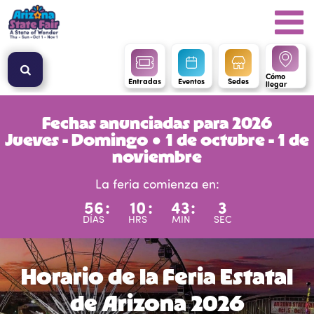
Cómo
Entradas
Eventos
Sedes
llegar
Fechas anunciadas para 2026
Jueves - Domingo ● 1 de octubre - 1 de
noviembre
La feria comienza en:
56
:
10
:
43
:
2
DÍAS
HRS
MIN
SEC
Horario de la Feria Estatal
de Arizona 2026