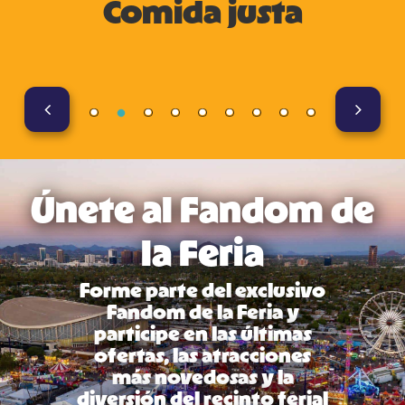
Comida justa
Únete al Fandom de
la Feria
Forme parte del exclusivo
Fandom de la Feria y
participe en las últimas
ofertas, las atracciones
más novedosas y la
diversión del recinto ferial