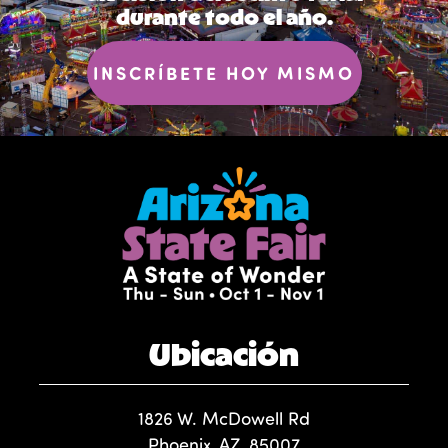
durante todo el año.
INSCRÍBETE HOY MISMO
Ubicación
1826 W. McDowell Rd
Phoenix, AZ, 85007