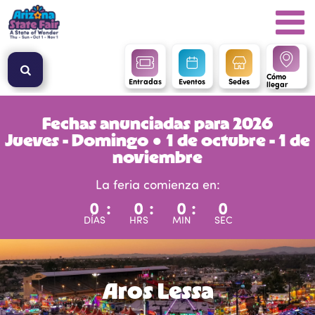
Cómo
Entradas
Eventos
Sedes
llegar
Fechas anunciadas para 2026
Jueves - Domingo ● 1 de octubre - 1 de
noviembre
La feria comienza en:
0
:
0
:
0
:
0
DÍAS
HRS
MIN
SEC
Aros Lessa