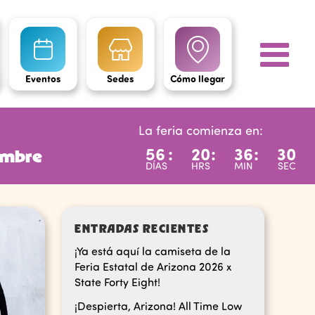
Eventos
Sedes
Cómo llegar
La feria comienza en:
56
:
20
:
36
:
28
iembre
DÍAS
HRS
MIN
SEC
ENTRADAS RECIENTES
¡Ya está aquí la camiseta de la
Feria Estatal de Arizona 2026 x
State Forty Eight!
¡Despierta, Arizona! All Time Low