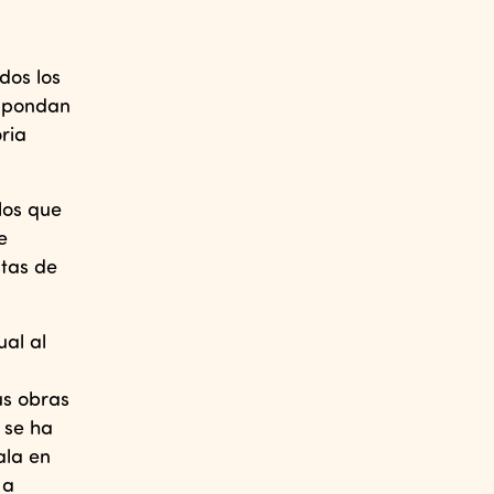
dos los
espondan
ria
 los que
e
stas de
ual al
us obras
 se ha
ala en
 a