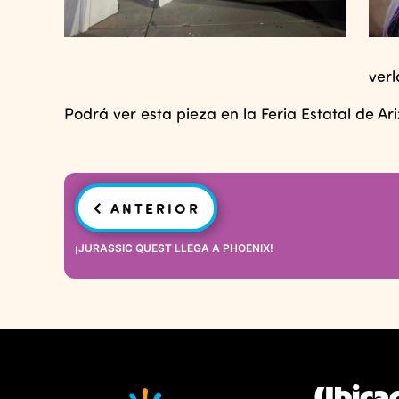
verl
Podrá ver esta pieza en la Feria Estatal de Ar
Navegación
ANTERIOR
posterior
¡JURASSIC QUEST LLEGA A PHOENIX!
Ubica