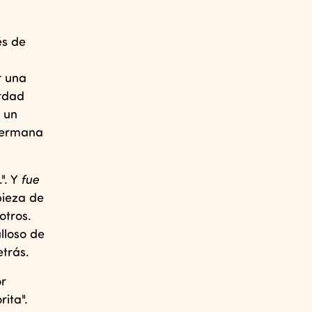
és de
r una
erdad
r un
 hermana
". Y
fue
pieza de
otros.
lloso de
etrás.
or
ita".