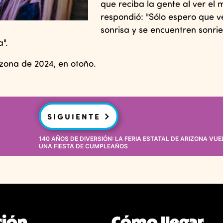
que reciba la gente al ver el 
respondió: "
Sólo espero que v
sonrisa y se encuentren sonri
a".
izona de 2024, en otoño.
SIGUIENTE
140 AÑOS DE DIVERSIÓN: LA FERIA ESTATAL DE ARIZONA VU
UNA FIESTA DE CUMPLEAÑOS
ción
Cómo llegar