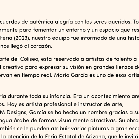
cuerdos de auténtica alegría con los seres queridos. To
icamente para fomentar un entorno y un espacio que r
eria (2023), nuestro equipo fue informado de una histo
os llegó al corazón.
orte del Coliseo, está reservado a artistas de talento a
d creativa para expresar su visión en grandes lienzos d
ervan en tiempo real. Mario García es uno de esos arti
eria durante toda su infancia. Era un acontecimiento an
. Hoy es artista profesional e instructor de arte,
QLM Designs, García se ha hecho un nombre gracias a s
lengua árabe de formas visualmente atractivas. Su obra
mbién se le pueden atribuir varias pinturas a gran esc
la atención de la Feria Estatal de Arizona, que le invitó