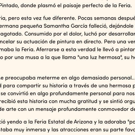
 Pintado, donde plasmó el paisaje perfecto de la Feria.
Feria, pero esta vez fue diferente. Pocas semanas despu
 hermana pequeña Samantha García falleció, dejándole
gotado. Consumido por el dolor, luchó por desarrolla
ancelar su actuación de pintura en directo. Pero una v
amaba la Feria. Aferrarse a esta verdad le llevó a pinta
do por una musa a la que llama "una luz hermosa", su
. Me preocupaba meterme en algo demasiado personal...
ad para compartir su historia a través de una hermosa 
se convirtió en algo profundamente personal para nos
ecibió esta historia con mucha gratitud y se sintió orgu
 de arte con un mensaje profundamente conmovedor d
ó yendo a la Feria Estatal de Arizona y la adoraba "p
staba muy inmersa y las atracciones eran su parte favor