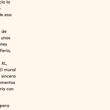
ía la
o
le esa
o de
 unos
ntes
Feria,
 XL,
El mural
 sincera
momentos
ría con
spera