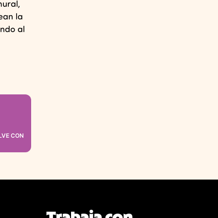
mural,
ean la
endo al
ELVE CON
Trabaja con