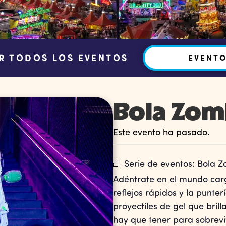
R TODOS LOS EVENTOS
EVENT
Bola Zom
Este evento ha pasado.
Serie de eventos:
Bola Z
Adéntrate en el mundo car
reflejos rápidos y la punte
proyectiles de gel que bril
hay que tener para sobreviv