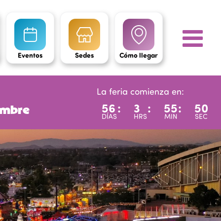
Eventos
Sedes
Cómo llegar
La feria comienza en:
56
:
3
:
55
:
48
iembre
DÍAS
HRS
MIN
SEC