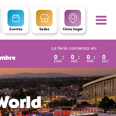
Eventos
Sedes
Cómo llegar
La feria comienza en:
0
:
0
:
0
:
0
iembre
DÍAS
HRS
MIN
SEC
World