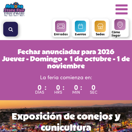
Cómo
Entradas
Eventos
Sedes
llegar
Fechas anunciadas para 2026
Jueves - Domingo ● 1 de octubre - 1 de
noviembre
La feria comienza en:
0
:
0
:
0
:
0
DÍAS
HRS
MIN
SEC
Exposición de conejos y
cunicultura