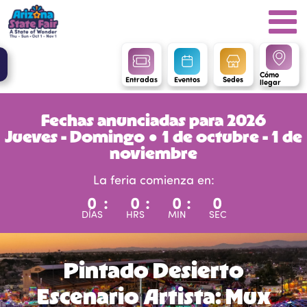
Cómo
Entradas
Eventos
Sedes
llegar
Fechas anunciadas para 2026
Jueves - Domingo ● 1 de octubre - 1 de
noviembre
La feria comienza en:
0
:
0
:
0
:
0
DÍAS
HRS
MIN
SEC
Pintado Desierto
Escenario Artista: Mux