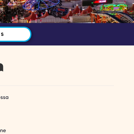
OS
a
essa
ine