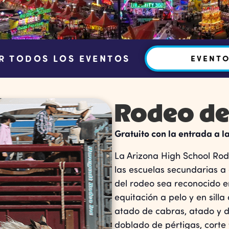
R TODOS LOS EVENTOS
EVENT
Rodeo de 
Gratuito con la entrada a la
La Arizona High School Ro
las escuelas secundarias a 
del rodeo sea reconocido e
equitación a pelo y en silla
atado de cabras, atado y d
doblado de pértigas, corte 