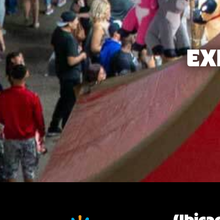
EX
Ubica