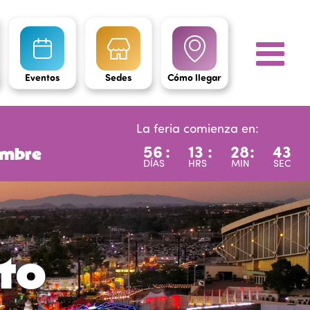
Eventos
Sedes
Cómo llegar
La feria comienza en:
56
:
13
:
28
:
41
iembre
DÍAS
HRS
MIN
SEC
uto