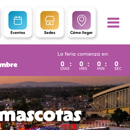
Eventos
Sedes
Cómo llegar
La feria comienza en:
0
:
0
:
0
:
0
iembre
DÍAS
HRS
MIN
SEC
 mascotas