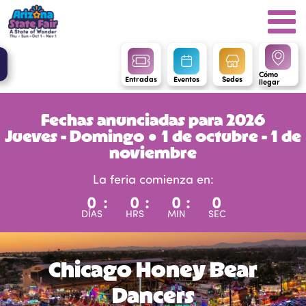
Cómo
Entradas
Eventos
Sedes
llegar
Fechas anunciadas para 2026
Jueves - Domingo ● 1 de octubre - 1 de
noviembre
La feria comienza en:
0
:
0
:
0
:
0
DÍAS
HRS
MIN
SEC
Chicago Honey Bear
Dancers